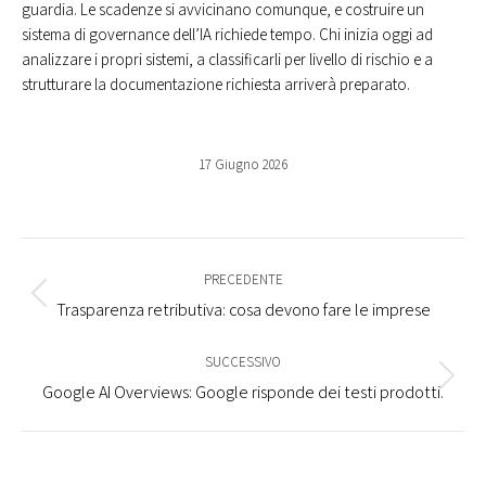
guardia. Le scadenze si avvicinano comunque, e costruire un
sistema di governance dell’IA richiede tempo. Chi inizia oggi ad
analizzare i propri sistemi, a classificarli per livello di rischio e a
strutturare la documentazione richiesta arriverà preparato.
17 Giugno 2026
Commento
di
PRECEDENTE
Stile
Trasparenza retributiva: cosa devono fare le imprese
navigazione
dell'anteprima:
SUCCESSIVO
Numero
Google AI Overviews: Google risponde dei testi prodotti.
di
posts: