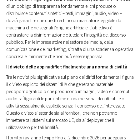
di un obbligo di trasparenza fondamentale: chi produce o
distribuisce contenuti sintetici – testi, immagini, audio, video –
dovrà garantire che questi rechino un marcatore leggibile da
macchina che ne segnali l’origine artificiale. L’obiettivo è
contrastare la disinformazione e tutelare l’integrità del discorso
pubblico. Per le imprese attive nel settore dei media, della
comunicazione e del marketing, si tratta di una scadenza operativa
concreta e imminente che non può essere ignorata.
Il divieto delle app nudifier: finalmente una norma di civiltà
Tra le novità più significative sul piano dei diritti fondamentali figura
il divieto esplicito dei sistemi di IA che generano materiale
pedopornografico o che producono immagini, video e contenuti
audio raffiguranti le parti intime di una persona identificabile o
attività sessualmente esplicite senza il consenso dell’interessato.
Questo divieto si estende sia ai fornitori, che non potranno
immettere tali sistemi sul mercato UE, sia ai deployer che li
utilizzassero per tali finalità.
I fornitori avranno tempo fino al 2 dicembre 2026 per adeguarsi.