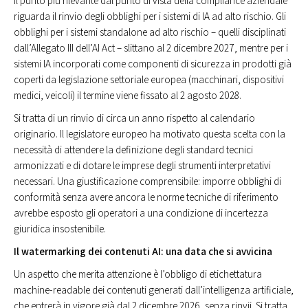
Il punto più rilevante dal punto di vista della compliance aziendale
riguarda il rinvio degli obblighi per i sistemi di IA ad alto rischio. Gli
obblighi per i sistemi standalone ad alto rischio – quelli disciplinati
dall’Allegato III dell’AI Act – slittano al 2 dicembre 2027, mentre per i
sistemi IA incorporati come componenti di sicurezza in prodotti già
coperti da legislazione settoriale europea (macchinari, dispositivi
medici, veicoli) il termine viene fissato al 2 agosto 2028.
Si tratta di un rinvio di circa un anno rispetto al calendario
originario. Il legislatore europeo ha motivato questa scelta con la
necessità di attendere la definizione degli standard tecnici
armonizzati e di dotare le imprese degli strumenti interpretativi
necessari. Una giustificazione comprensibile: imporre obblighi di
conformità senza avere ancora le norme tecniche di riferimento
avrebbe esposto gli operatori a una condizione di incertezza
giuridica insostenibile.
Il watermarking dei contenuti AI: una data che si avvicina
Un aspetto che merita attenzione è l’obbligo di etichettatura
machine-readable dei contenuti generati dall’intelligenza artificiale,
che entrerà in vigore già dal 2 dicembre 2026, senza rinvii. Si tratta