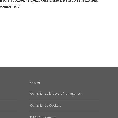
misure adottate, il rispetto delle scadenze e la correttezza degli
adempimenti.
Servizi
Compliance Lifecycle Management
Compliance Cockpit
DPO Outsourcing