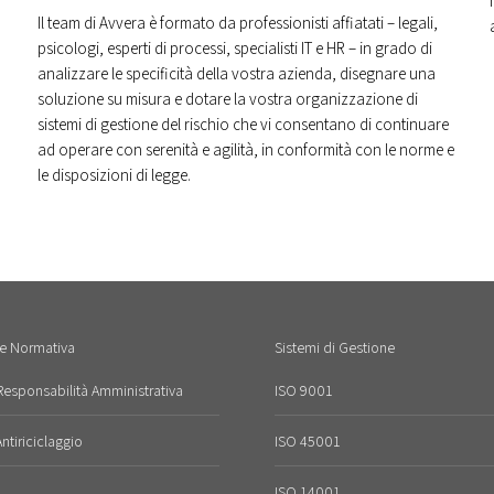
Il team di Avvera è formato da professionisti affiatati – legali,
psicologi, esperti di processi, specialisti IT e HR – in grado di
analizzare le specificità della vostra azienda, disegnare una
soluzione su misura e dotare la vostra organizzazione di
sistemi di gestione del rischio che vi consentano di continuare
ad operare con serenità e agilità, in conformità con le norme e
le disposizioni di legge.
e Normativa
Sistemi di Gestione
esponsabilità Amministrativa
ISO 9001
tiriciclaggio
ISO 45001
ISO 14001