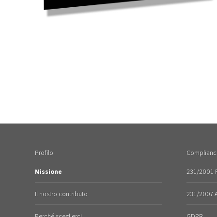
Profilo
Complianc
Missione
231/2001 R
Il nostro contributo
231/2007 An
Perché sceglierci
GDPR