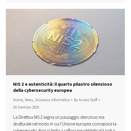
NIS 2 e autenticità: il quarto pilastro silenzioso
della cybersecurity europea
Home
,
News
,
Sicurezza informatica
By
Avvera Staff
26 Gennaio 2026
La Direttiva NIS 2 segna un passaggio silenzioso ma
strutturale nel modo in cui l’Unione europea concepisce la
cybersecurity. Non si limita a rafforzare obblighi già noti o