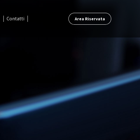
a
Contatti
Area Riservata
a
Contatti
Area Riservata