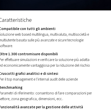
Caratteristiche
Compatibile con tutti gli ambienti
Soluzione web based multilingua, multivaluta, multisocietà e
multiutente basata sulle più avanzate e sicure tecnologie
software.
Oltre 1.300 contromisure disponibili
Per effettuare simulazioni e verificare la soluzione più adatta
ed economicamente vantaggiosa per la riduzione del rischio
Cruscotti grafici analitici e di sintesi
Per il top management e l’internal audit delle aziende
Benchmarking
Parametri di riferimento: consentono di fare comparazioni per
settore, zona geografica, dimensioni, ecc..
Funzionalità avanzate per la gestione delle attività