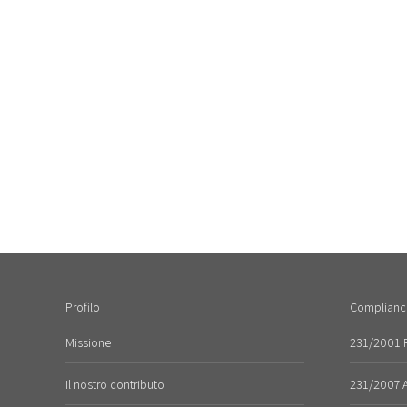
Profilo
Complianc
Missione
231/2001 R
Il nostro contributo
231/2007 An