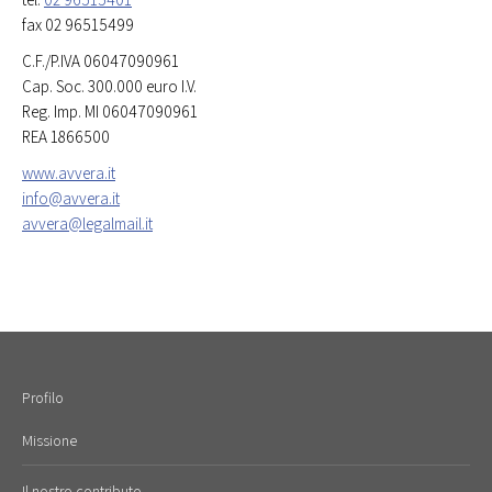
fax 02 96515499
C.F./P.IVA 06047090961
Cap. Soc. 300.000 euro I.V.
Reg. Imp. MI 06047090961
REA 1866500
www.avvera.it
info@avvera.it
avvera@legalmail.it
Profilo
Missione
Il nostro contributo