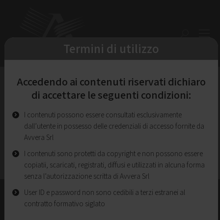
Cerca
Termini di utilizzo
VIDEOCORSO
Accedendo ai contenuti riservati dichiaro
di accettare le seguenti condizioni:
PROTEZIONE DATI
PERSONALI
I contenuti possono essere consultati esclusivamente
dall’utente in possesso delle credenziali di accesso fornite da
Avvera Srl
I contenuti sono protetti da copyright e non possono essere
copiatii, scaricati, registrati, diffusi e utilizzati in alcuna forma
senza l’autorizzazione scritta di Avvera Srl
User ID e password non sono cedibili a terzi estranei al
contratto formativo siglato
Profilo