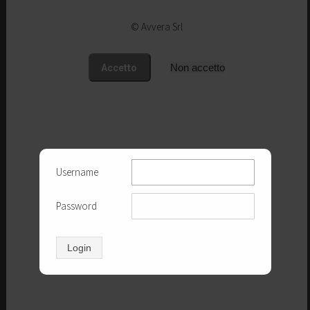
Missione
© Avvera Srl
Il nostro contributo
Perché sceglierci
Come operiamo
Team
Organizzazione
Username
Password
Compliance Normativa
231/2001 Responsabilità Amministrativa
Login
231/2007 Antiriciclaggio
GDPR