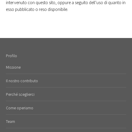
intervenuto con questo sito, oppure a seguito dell’uso di quanto in
esso pubblicato o reso disponibile.
Profilo
Missione
Il nostro contributo
Perché sceglierci
Come operiamo
Team