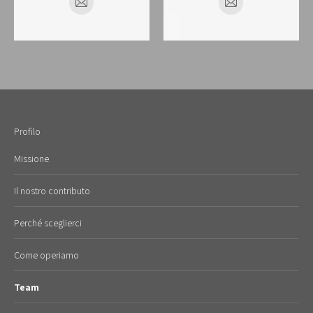
E-
E-
mail
mail
Profilo
Missione
Il nostro contributo
Perché sceglierci
Come operiamo
Team