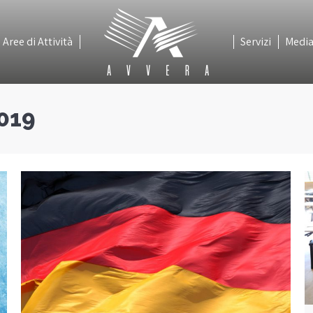
Aree di Attività
Servizi
Medi
Aree di Attività
Servizi
Medi
019