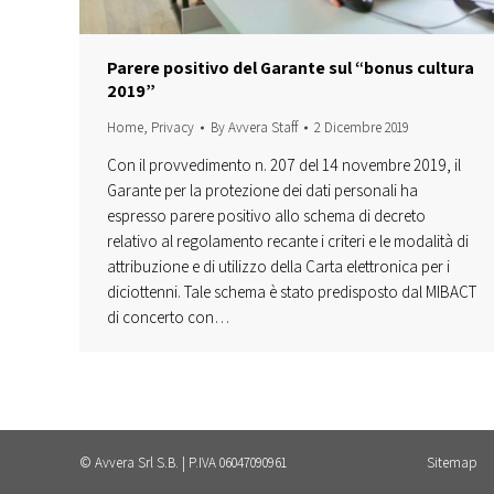
Parere positivo del Garante sul “bonus cultura
2019”
Home
,
Privacy
By
Avvera Staff
2 Dicembre 2019
Con il provvedimento n. 207 del 14 novembre 2019, il
Garante per la protezione dei dati personali ha
espresso parere positivo allo schema di decreto
relativo al regolamento recante i criteri e le modalità di
attribuzione e di utilizzo della Carta elettronica per i
diciottenni. Tale schema è stato predisposto dal MIBACT
di concerto con…
© Avvera Srl S.B. | P.IVA 06047090961
Sitemap