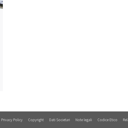
Privacy Policy
Copyright
Dati Societari
Note legali
Codice Etico
Rel