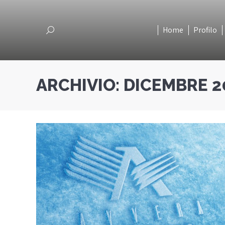
Home
Profilo
Home
Profilo
Cerca
Cerca
ARCHIVIO:
DICEMBRE 2