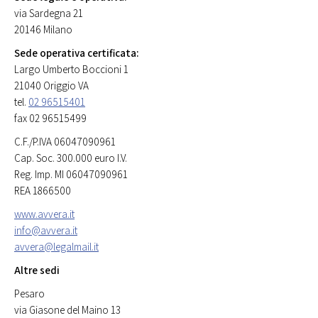
via Sardegna 21
20146 Milano
Sede operativa certificata:
Largo Umberto Boccioni 1
21040 Origgio VA
tel.
02 96515401
fax 02 96515499
C.F./P.IVA 06047090961
Cap. Soc. 300.000 euro I.V.
Reg. Imp. MI 06047090961
REA 1866500
www.avvera.it
info@avvera.it
avvera@legalmail.it
Altre sedi
Pesaro
via Giasone del Maino 13