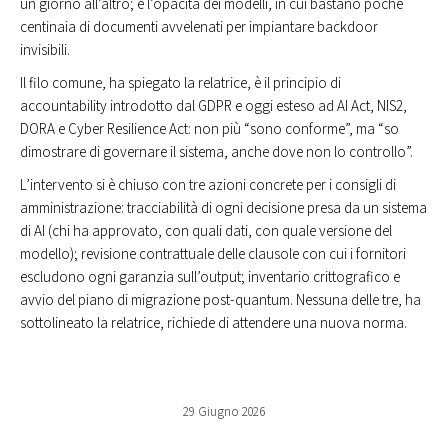
un giorno all’altro; e l’opacità dei modelli, in cui bastano poche
centinaia di documenti avvelenati per impiantare backdoor
invisibili.
Il filo comune, ha spiegato la relatrice, è il principio di
accountability introdotto dal GDPR e oggi esteso ad AI Act, NIS2,
DORA e Cyber Resilience Act: non più “sono conforme”, ma “so
dimostrare di governare il sistema, anche dove non lo controllo”.
L’intervento si è chiuso con tre azioni concrete per i consigli di
amministrazione: tracciabilità di ogni decisione presa da un sistema
di AI (chi ha approvato, con quali dati, con quale versione del
modello); revisione contrattuale delle clausole con cui i fornitori
escludono ogni garanzia sull’output; inventario crittografico e
avvio del piano di migrazione post-quantum. Nessuna delle tre, ha
sottolineato la relatrice, richiede di attendere una nuova norma.
29 Giugno 2026