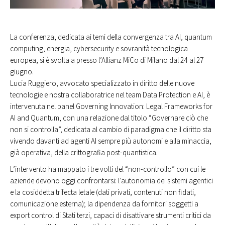
La conferenza, dedicata ai temi della convergenza tra AI, quantum
computing, energia, cybersecurity e sovranità tecnologica
europea, si è svolta a presso l’Allianz MiCo di Milano dal 24 al 27
giugno.
Lucia Ruggiero, avvocato specializzato in diritto delle nuove
tecnologie e nostra collaboratrice nel team Data Protection e AI, è
intervenuta nel panel Governing Innovation: Legal Frameworks for
AI and Quantum, con una relazione dal titolo “Governare ciò che
non si controlla”, dedicata al cambio di paradigma che il diritto sta
vivendo davanti ad agenti AI sempre più autonomi e alla minaccia,
già operativa, della crittografia post-quantistica.
L’intervento ha mappato i tre volti del “non-controllo” con cui le
aziende devono oggi confrontarsi: l’autonomia dei sistemi agentici
e la cosiddetta trifecta letale (dati privati, contenuti non fidati,
comunicazione esterna); la dipendenza da fornitori soggetti a
export control di Stati terzi, capaci di disattivare strumenti critici da