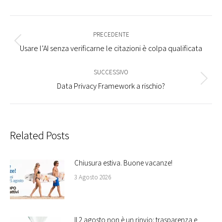
Commento
di
PRECEDENTE
Stile
Usare l’AI senza verificarne le citazioni è colpa qualificata
navigazione
dell'anteprima:
SUCCESSIVO
Numero
Data Privacy Framework a rischio?
di
posts:
Related Posts
Chiusura estiva. Buone vacanze!
3 Agosto 2026
Il 2 agosto non è un rinvio: trasparenza e