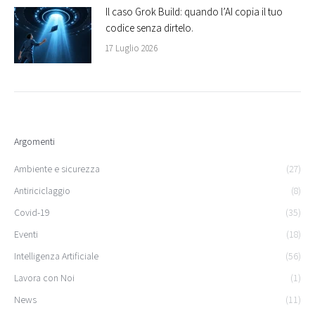
Il caso Grok Build: quando l’AI copia il tuo
codice senza dirtelo.
17 Luglio 2026
Argomenti
Ambiente e sicurezza
(27)
Antiriciclaggio
(8)
Covid-19
(35)
Eventi
(18)
Intelligenza Artificiale
(56)
Lavora con Noi
(1)
News
(11)